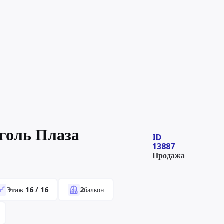
голь Плаза
ID
13887
Продажа
Этаж
16
/
16
2
балкон