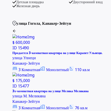
Детская площадка
Двусторонний вход
Железная дверь
улица Гогола
,
Канакер-Зейтун
$ 600,000
ID
15490
Продается 3-комнатная квартира на улице Карапет Ульнеци.
улица Улнеци
Канакер-Зейтун
3
Комнатная
Монолитный
110
кв.м
$ 175,000
ID
15477
3х-комнатная квартира на улице Мелика Меликяна
улица М. Меликяна
Канакер-Зейтун
3
Комнатная
Монолитный
76
кв.м