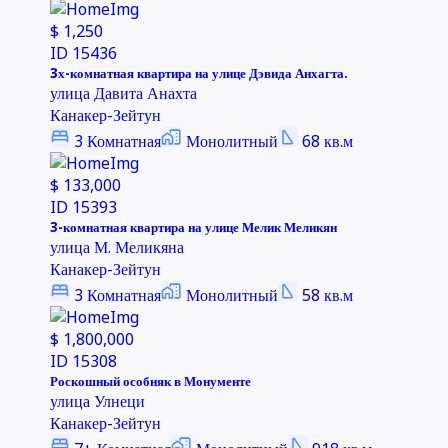
$ 1,250
ID
15436
3х-комнатная квартира на улице Дэвида Анхагта.
улица Давита Анахта
Канакер-Зейтун
3
Комнатная
Монолитный
68
кв.м
$ 133,000
ID
15393
3-комнатная квартира на улице Мелик Меликян
улица М. Меликяна
Канакер-Зейтун
3
Комнатная
Монолитный
58
кв.м
$ 1,800,000
ID
15308
Роскошный особняк в Монументе
улица Улнеци
Канакер-Зейтун