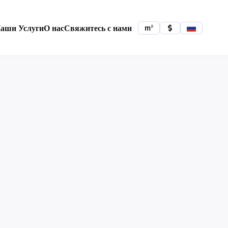
аши Услуги
О нас
Свяжитесь с нами
2
m