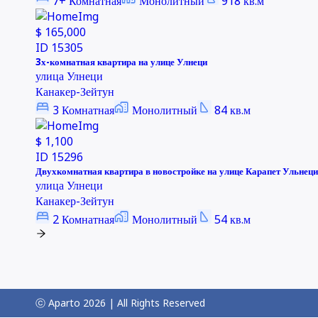
7+
Комнатная
Монолитный
918
кв.м
$ 165,000
ID
15305
3х-комнатная квартира на улице Улнеци
улица Улнеци
Канакер-Зейтун
3
Комнатная
Монолитный
84
кв.м
$ 1,100
ID
15296
Двухкомнатная квартира в новостройке на улице Карапет Ульнеци
улица Улнеци
Канакер-Зейтун
2
Комнатная
Монолитный
54
кв.м
ⓒ Aparto
2026
| All Rights Reserved