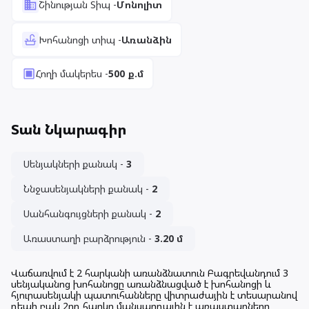
Շինության Տիպ
-
Մոնոլիտ
Խոհանոցի տիպ
-
Առանձին
Հողի մակերես
-
500
ք.մ
Տան Նկարագիր
Սենյակների քանակ
-
3
Ննջասենյակների քանակ
-
2
Սանհանգույցների քանակ
-
2
Առաստաղի բարձրություն
-
3.20
մ
Վաճառվում է 2 հարկանի առանձնատուն Բագրեվանդում 3
սենյականոց խոհանոցը առանձնացված է խոհանոցի և
հյուրասենյակի պատուհանները վիտրաժային է տեսարանով
դեպի բակ 2րդ հարկը մանսարդային է առաստաղները