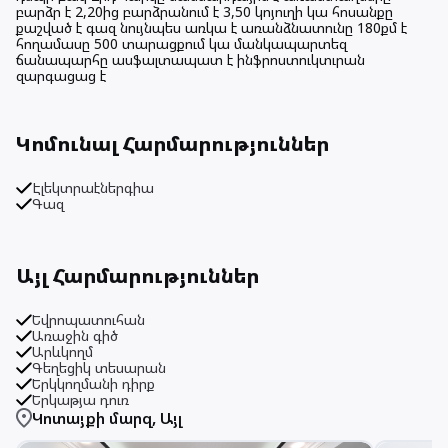
բարձր է 2,20ից բարձրանում է 3,50 կոյուղի կա հոսանքը
քաշված է գազ նույնպես առկա է առանձնատունը 180քմ է
հողամասը 500 տարացքում կա մանկապարտեզ
ճանապարհը ասֆալտապատ է ինֆրոստուկտւրան
զարգացաց է
Կոմունալ Հարմարություններ
Էլեկտրաէներգիա
Գազ
Այլ Հարմարություններ
Եվրոպատուհան
Առաջին գիծ
Արևկողմ
Գեղեցիկ տեսարան
Երկկողմանի դիրք
Երկաթյա դուռ
Կոտայքի մարզ
,
Այլ