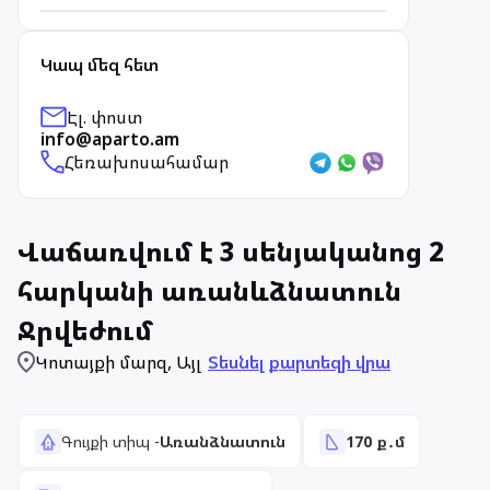
Կապ մեզ հետ
Էլ. փոստ
info@aparto.am
Հեռախոսահամար
Վաճառվում է 3 սենյականոց 2
հարկանի առանևձնատուն
Ջրվեժում
Կոտայքի մարզ
,
Այլ
Տեսնել քարտեզի վրա
Գույքի տիպ
-
Առանձնատուն
170
ք․մ