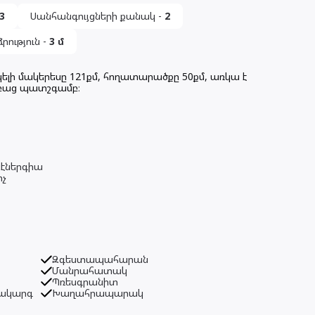
3
Սանհանգույցների քանակ
-
2
ություն
-
3
մ
ելի մակերեսը 121քմ, հողատարածքը 50քմ, առկա է
2 բաց պատշգամբ։
էներգիա
իչ
Զգեստապահարան
Մանրահատակ
Պռեսգրանիտ
մակարգ
Խաղահրապարակ