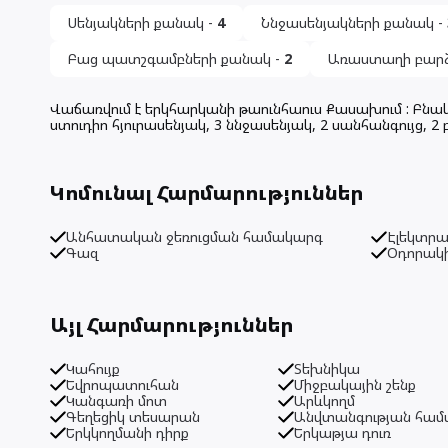
Սենյակների քանակ
-
4
Ննջասենյակների քանակ
-
Բաց պատշգամբների քանակ
-
2
Առաստաղի բարձր
Վաճառվում է երկհարկանի թաունհաուս Քասախում : Բնակ
ստուդիո հյուրասենյակ, 3 ննջասենյակ, 2 սանհանգույց, 
Կոմունալ Հարմարություններ
Անհատական ջեռուցման համակարգ
Էլեկտրա
Գազ
Օդորակ
Այլ Հարմարություններ
Կահույք
Տեխնիկա
Եվրոպատուհան
Միջբակային շենք
Կանգառի մոտ
Արևկողմ
Գեղեցիկ տեսարան
Անվտանգության հա
Երկկողմանի դիրք
Երկաթյա դուռ