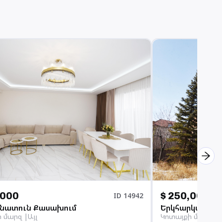
,000
$ 250,000
ID
14942
նատուն Քասախում
ի մարզ
Այլ
Կոտայքի մարզ
Ա