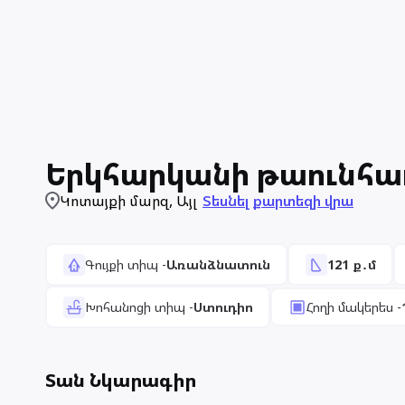
Երկհարկանի թաունհա
Կոտայքի մարզ
,
Այլ
Տեսնել քարտեզի վրա
Գույքի տիպ
-
Առանձնատուն
121
ք․մ
Խոհանոցի տիպ
-
Ստուդիո
Հողի մակերես
-
Տան Նկարագիր