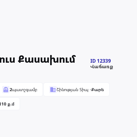
ուս Քասախում
ID
12339
Վաճառք
2
պատշգամբ
Շինության Տիպ
-
Քարե
110
ք.մ